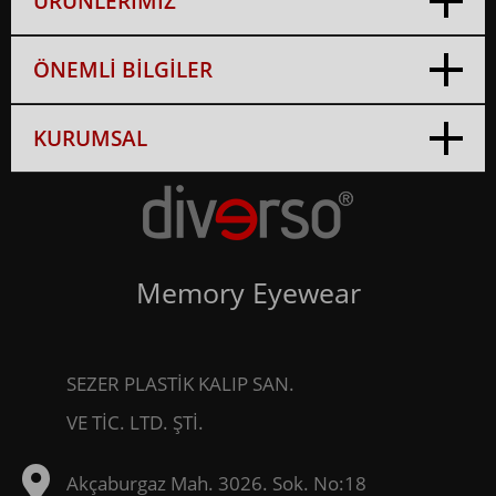
ÜRÜNLERİMİZ
ÖNEMLİ BİLGİLER
KURUMSAL
Memory Eyewear
SEZER PLASTİK KALIP SAN.
VE TİC. LTD. ŞTİ.
Akçaburgaz Mah. 3026. Sok. No:18