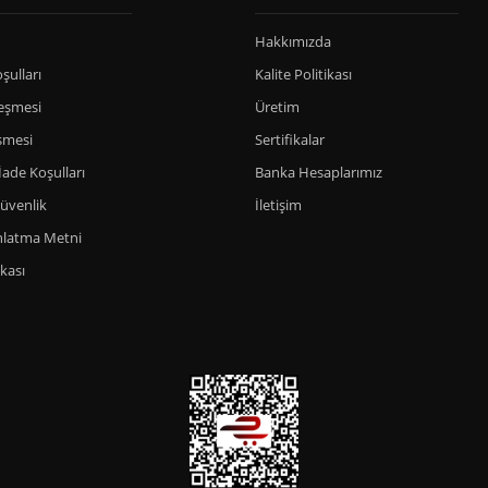
Hakkımızda
şulları
Kalite Politikası
leşmesi
Üretim
şmesi
Sertifikalar
İade Koşulları
Banka Hesaplarımız
Güvenlik
İletişim
nlatma Metni
ikası