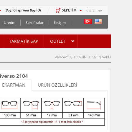
Bayi Girişi
/
Yeni Bayi Ol
SEPETİM
0
ürün var
Üretim
Sertifikalar
İletişim
TAKMATİK SAP
OUTLET
ANASAYFA
>
KADIN
>
KALIN SAPLI
iverso 2104
EKARTMAN
ÜRÜN ÖZELLİKLERİ