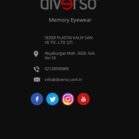
Memory Eyewear
SEZER PLASTİK KALIP SAN.
VE TİC. LTD. ŞTİ.
Akçaburgaz Mah. 3026. Sok.
No:18
02128590909
info@diverso.com.tr