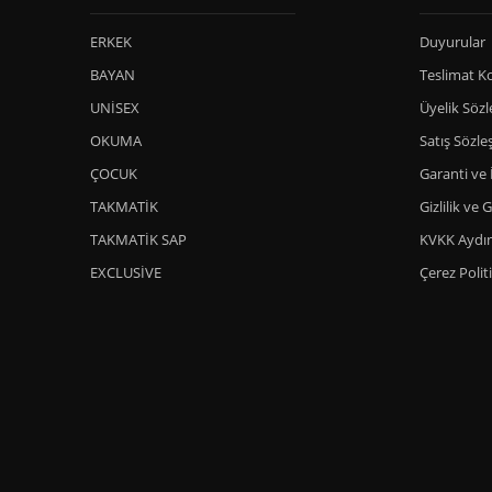
ERKEK
Duyurular
BAYAN
Teslimat Ko
UNİSEX
Üyelik Söz
OKUMA
Satış Sözle
ÇOCUK
Garanti ve 
TAKMATİK
Gizlilik ve 
TAKMATİK SAP
KVKK Aydı
EXCLUSİVE
Çerez Polit