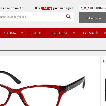
HESABIM
Hakkımızda
OKUMA
ÇOCUK
EXCLUSİVE
TAKMATİK
D