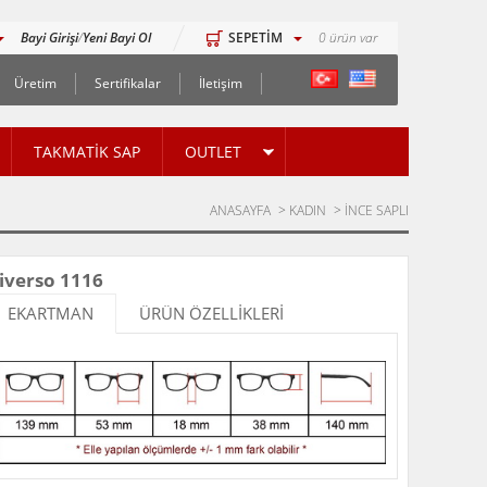
Bayi Girişi
/
Yeni Bayi Ol
SEPETİM
0
ürün var
Üretim
Sertifikalar
İletişim
TAKMATİK SAP
OUTLET
ANASAYFA
>
KADIN
>
İNCE SAPLI
iverso 1116
EKARTMAN
ÜRÜN ÖZELLİKLERİ