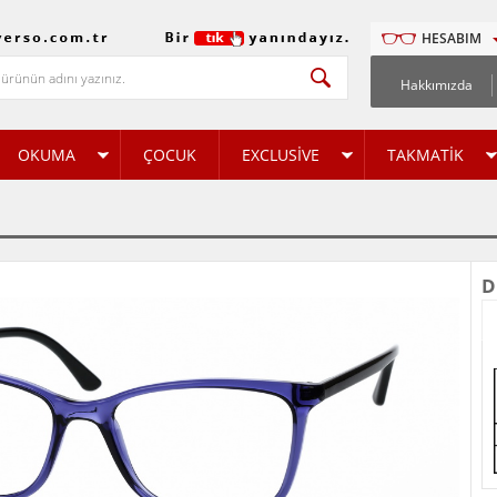
HESABIM
Hakkımızda
OKUMA
ÇOCUK
EXCLUSİVE
TAKMATİK
D