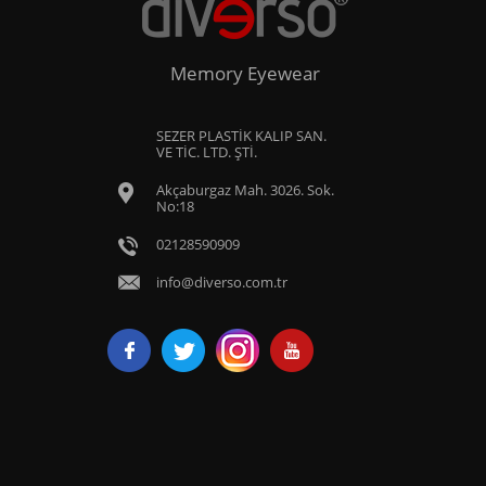
Memory Eyewear
SEZER PLASTİK KALIP SAN.
VE TİC. LTD. ŞTİ.
Akçaburgaz Mah. 3026. Sok.
No:18
02128590909
info@diverso.com.tr