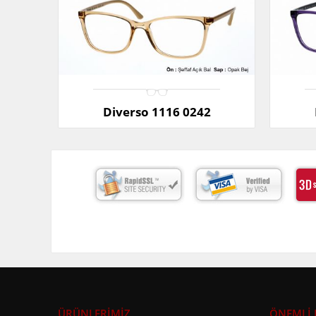
Diverso 1116 0242
ÜRÜNLERİMİZ
ÖNEMLİ 