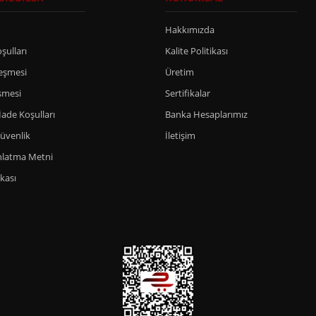
Hakkımızda
şulları
Kalite Politikası
leşmesi
Üretim
şmesi
Sertifikalar
İade Koşulları
Banka Hesaplarımız
Güvenlik
İletişim
nlatma Metni
ikası