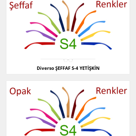
Diverso ŞEFFAF S-4 YETİŞKİN